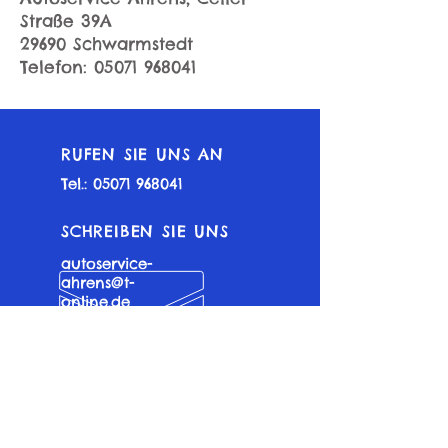
Straße 39A
29690 Schwarmstedt
Telefon:
05071 968041
RUFEN SIE UNS AN
Tel.:
05071 968041
SCHREIBEN SIE UNS
autoservice-
ahrens@t-
online.de
ÖFFNUNGSZEITEN
Mo. bis Fr.: 8:00 -
18:00 Uhr
Mittagspause: 12:00
- 13:00 Uhr